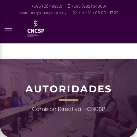
+595 (21) 493321
+595 (982) 340001
secretaria@cncsp.com.py
Lun - Vie 08:00 - 17:00
AUTORIDADES
Comisión Directiva - CNCSP