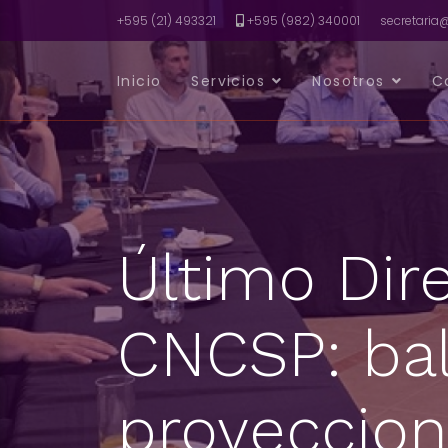
+595 (21) 493321
+595 (982) 340001
secretari
Inicio
Servicios
Nosotros
C
Último Dire
CNCSP: bal
proyeccion