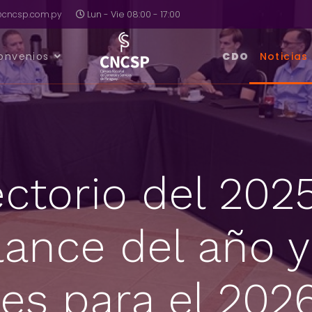
a@cncsp.com.py
Lun - Vie 08:00 - 17:00
onvenios
CDO
Noticias
ctorio del 2025
ance del año y
es para el 202