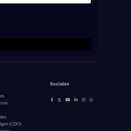
Sociales
ros
nces
idas
rigen (CDO)
ocios