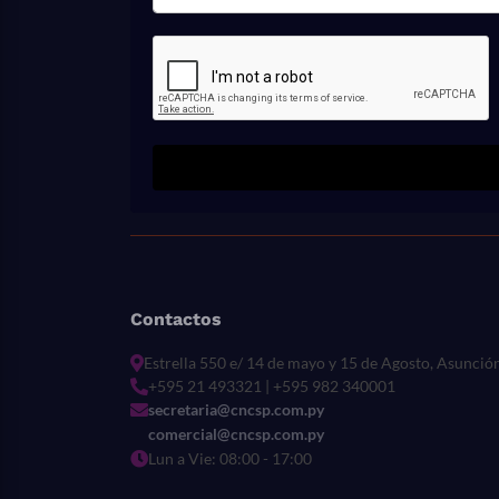
Contactos
Estrella 550 e/ 14 de mayo y 15 de Agosto, Asunció
+595 21 493321 | +595 982 340001
secretaria@cncsp.com.py
comercial@cncsp.com.py
Lun a Vie: 08:00 - 17:00