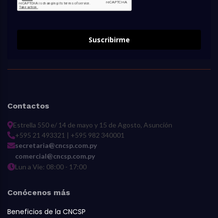
Suscribirme
Contactos
Estrella 550 e/ 14 de mayo y 15 de Agosto, Asunción
+595 21 493321 | +595 982 340001
secretaria@cncsp.com.py
comercial@cncsp.com.py
Lun a Vie: 08:00 - 17:00
Conócenos más
Beneficios de la CNCSP